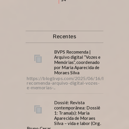
Recentes
BVPS Recomenda |
Arquivo digital “Vozes e
Memórias”, coordenado
por Maria Aparecida de
Moraes Silva
https://blogbvps.com/2025/06/16/bvps-
recomenda-arquivo-digital-vozes-
e-memorias-..
Dossiê: Revista
contemporânea: Dossiê
1: Trama(s): Maria
Aparecida de Moraes
Silva – vida e labor (Org.
Bruno Cesar