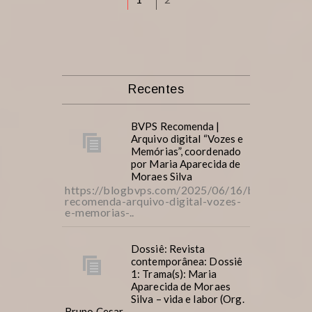
Recentes
BVPS Recomenda |
Arquivo digital “Vozes e
Memórias”, coordenado
por Maria Aparecida de
Moraes Silva
https://blogbvps.com/2025/06/16/bvps-
recomenda-arquivo-digital-vozes-
e-memorias-..
Dossiê: Revista
contemporânea: Dossiê
1: Trama(s): Maria
Aparecida de Moraes
Silva – vida e labor (Org.
Bruno Cesar