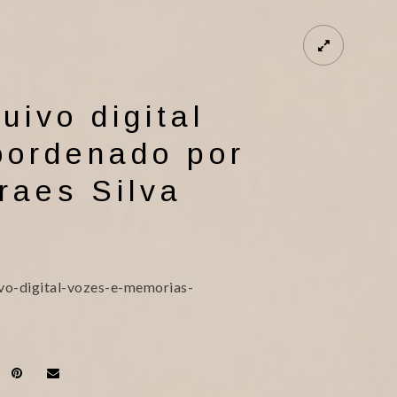
ivo digital
oordenado por
raes Silva
o-digital-vozes-e-memorias-