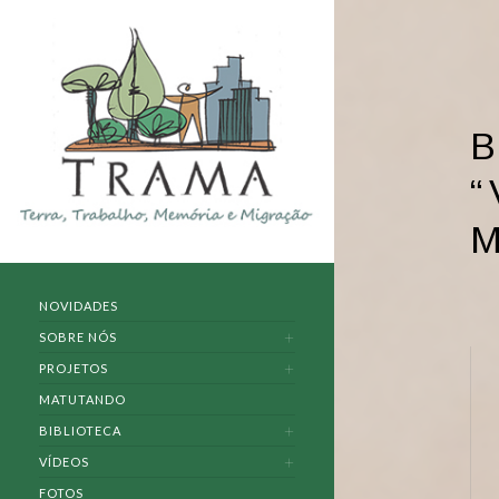
B
“
M
NOVIDADES
SOBRE NÓS
PROJETOS
MATUTANDO
BIBLIOTECA
VÍDEOS
FOTOS