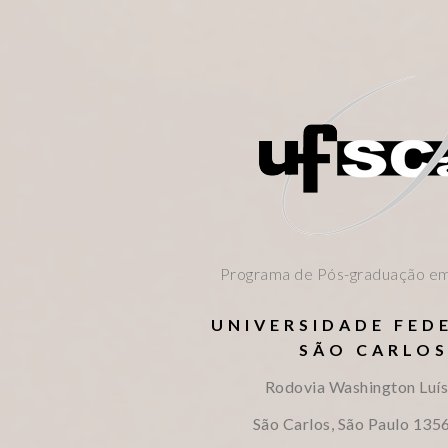
Programa de Pós-graduação em
UNIVERSIDADE FED
SÃO CARLO
Rodovia Washington Luís
São Carlos, São Paulo
135