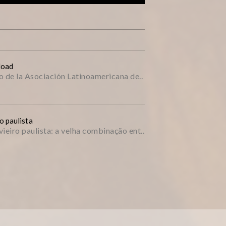
load
 de la Asociación Latinoamericana de..
o paulista
iro paulista: a velha combinação ent..