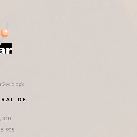
 Sociologia
ERAL DE
S
, 310
65-905