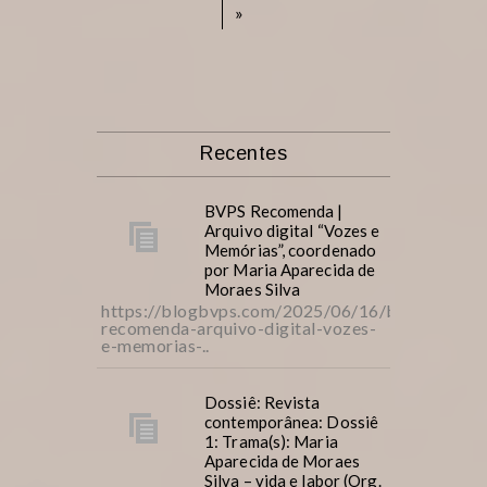
»
Recentes
BVPS Recomenda |
Arquivo digital “Vozes e
Memórias”, coordenado
por Maria Aparecida de
Moraes Silva
https://blogbvps.com/2025/06/16/bvps-
recomenda-arquivo-digital-vozes-
e-memorias-..
Dossiê: Revista
contemporânea: Dossiê
1: Trama(s): Maria
Aparecida de Moraes
Silva – vida e labor (Org.