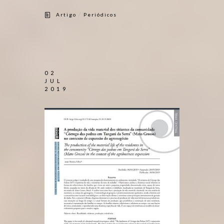
/
Artigo
Periódicos
02
JUL
2019