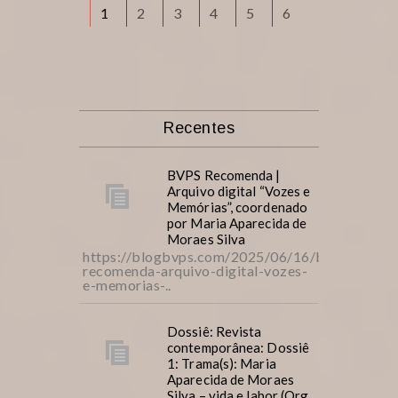
1
2
3
4
5
6
Recentes
BVPS Recomenda |
Arquivo digital “Vozes e
Memórias”, coordenado
por Maria Aparecida de
Moraes Silva
https://blogbvps.com/2025/06/16/bvps-
recomenda-arquivo-digital-vozes-
e-memorias-..
Dossiê: Revista
contemporânea: Dossiê
1: Trama(s): Maria
Aparecida de Moraes
Silva – vida e labor (Org.