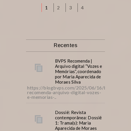
1
2
3
4
Recentes
BVPS Recomenda |
Arquivo digital “Vozes e
Memórias”, coordenado
por Maria Aparecida de
Moraes Silva
https://blogbvps.com/2025/06/16/bvps-
recomenda-arquivo-digital-vozes-
e-memorias-..
Dossiê: Revista
contemporânea: Dossiê
1: Trama(s): Maria
Aparecida de Moraes