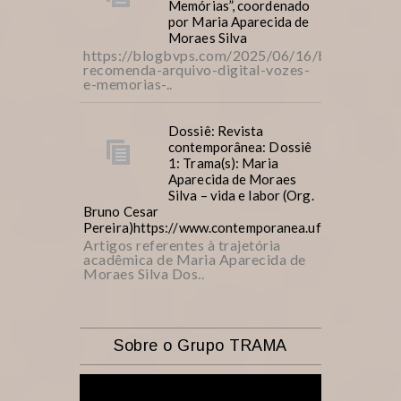
Memórias”, coordenado
por Maria Aparecida de
Moraes Silva
https://blogbvps.com/2025/06/16/bvps-
recomenda-arquivo-digital-vozes-
e-memorias-..
Dossiê: Revista
contemporânea: Dossiê
1: Trama(s): Maria
Aparecida de Moraes
Silva – vida e labor (Org.
Bruno Cesar
Pereira)https://www.contemporanea.ufscar.br/inde
Artigos referentes à trajetória
acadêmica de Maria Aparecida de
Moraes Silva Dos..
Sobre o Grupo TRAMA