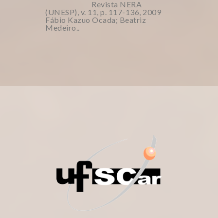
Revista NERA
(UNESP), v. 11, p. 117-136, 2009
Fábio Kazuo Ocada; Beatriz
Medeiro..