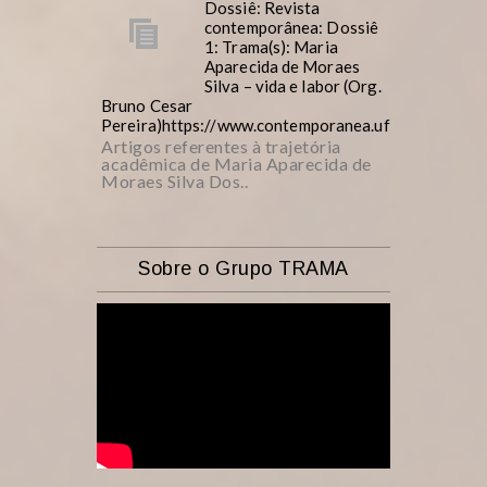
Dossiê: Revista
contemporânea: Dossiê
1: Trama(s): Maria
Aparecida de Moraes
Silva – vida e labor (Org.
Bruno Cesar
Pereira)https://www.contemporanea.ufscar.br/inde
Artigos referentes à trajetória
acadêmica de Maria Aparecida de
Moraes Silva Dos..
Sobre o Grupo TRAMA