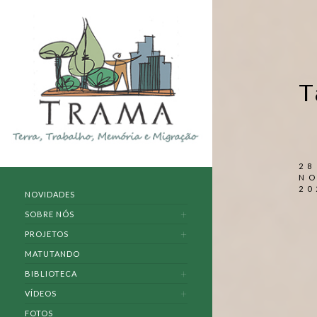
T
28
N
20
NOVIDADES
SOBRE NÓS
PROJETOS
MATUTANDO
BIBLIOTECA
VÍDEOS
FOTOS