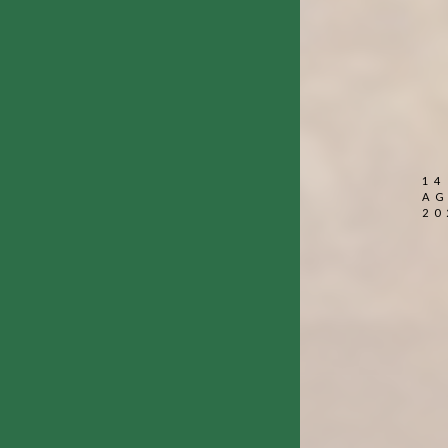
14
A
20