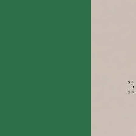
24
JU
20