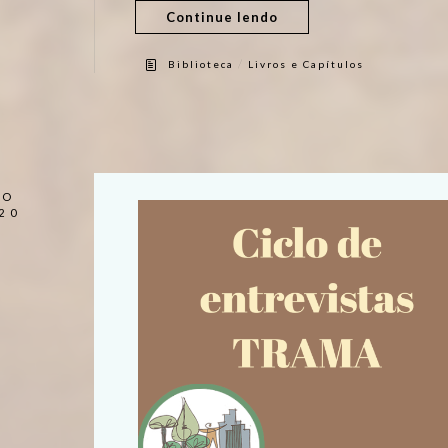
Continue lendo
/
Biblioteca
Livros e Capítulos
GO
20