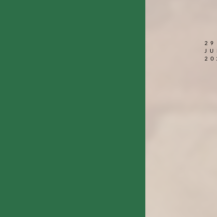
29
JU
20