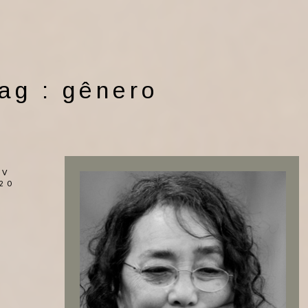
ag :
gênero
OV
20