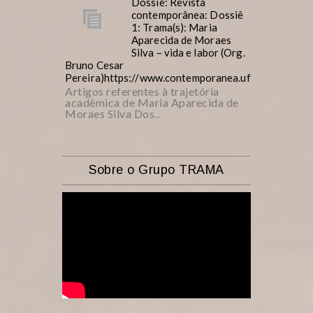
Dossiê: Revista
contemporânea: Dossiê
1: Trama(s): Maria
Aparecida de Moraes
Silva – vida e labor (Org.
Bruno Cesar
Pereira)https://www.contemporanea.ufscar.br/inde
Artigos referentes à trajetória
acadêmica de Maria Aparecida de
Moraes Silva Dos..
Sobre o Grupo TRAMA