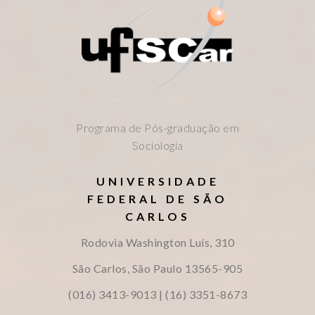
Programa de Pós-graduação em
Sociologia
UNIVERSIDADE
FEDERAL DE SÃO
CARLOS
Rodovia Washington Luís, 310
São Carlos, São Paulo
13565-905
(016) 3413-9013 | (16) 3351-8673