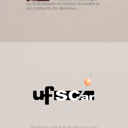
os trabalhadores nikkei-brasileiros
no contexto do desenvo..
Programa de Pós-graduação em