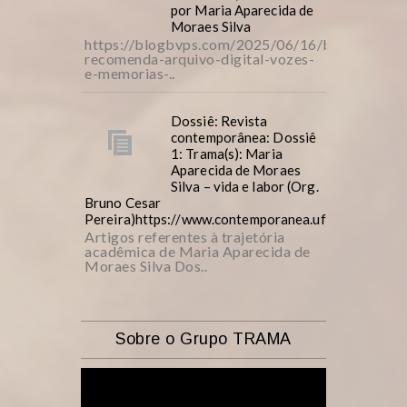
por Maria Aparecida de
Moraes Silva
https://blogbvps.com/2025/06/16/bvps-
recomenda-arquivo-digital-vozes-
e-memorias-..
Dossiê: Revista
contemporânea: Dossiê
1: Trama(s): Maria
Aparecida de Moraes
Silva – vida e labor (Org.
Bruno Cesar
Pereira)https://www.contemporanea.ufscar.br/inde
Artigos referentes à trajetória
acadêmica de Maria Aparecida de
Moraes Silva Dos..
Sobre o Grupo TRAMA