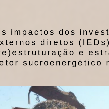
s impactos dos inves
xternos diretos (IEDs
re)estruturação e est
etor sucroenergético 