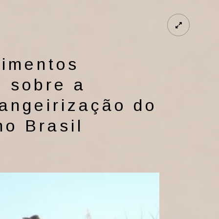
timentos
) sobre a
rangeirização do
no Brasil