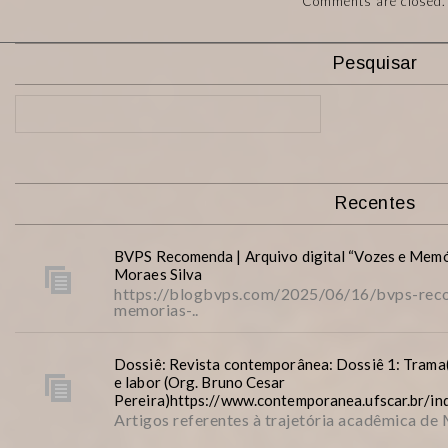
Comments are closed.
Pesquisar
Recentes
BVPS Recomenda | Arquivo digital “Vozes e Memó
Moraes Silva
https://blogbvps.com/2025/06/16/bvps-reco
memorias-..
Dossiê: Revista contemporânea: Dossiê 1: Trama(
e labor (Org. Bruno Cesar
Pereira)https://www.contemporanea.ufscar.br/i
Artigos referentes à trajetória acadêmica de