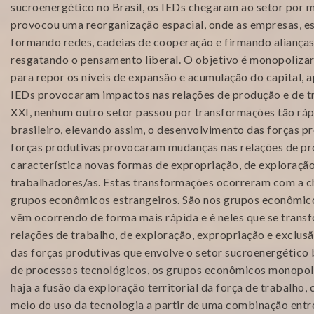
sucroenergético no Brasil, os IEDs chegaram ao setor por 
provocou uma reorganização espacial, onde as empresas, es
formando redes, cadeias de cooperação e firmando alianças 
resgatando o pensamento liberal. O objetivo é monopoliza
para repor os níveis de expansão e acumulação do capital, 
IEDs provocaram impactos nas relações de produção e de tr
XXI, nenhum outro setor passou por transformações tão rá
brasileiro, elevando assim, o desenvolvimento das forças p
forças produtivas provocaram mudanças nas relações de p
característica novas formas de expropriação, de exploração
trabalhadores/as. Estas transformações ocorreram com a 
grupos econômicos estrangeiros. São nos grupos econômic
vêm ocorrendo de forma mais rápida e é neles que se trans
relações de trabalho, de exploração, expropriação e exclus
das forças produtivas que envolve o setor sucroenergético 
de processos tecnológicos, os grupos econômicos monopoli
haja a fusão da exploração territorial da força de trabalho
meio do uso da tecnologia a partir de uma combinação entre