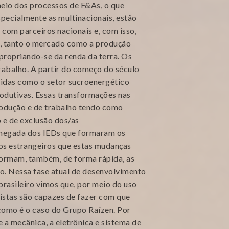
meio dos processos de F&As, o que
pecialmente as multinacionais, estão
com parceiros nacionais e, com isso,
r, tanto o mercado como a produção
apropriando-se da renda da terra. Os
abalho. A partir do começo do século
pidas como o setor sucroenergético
rodutivas. Essas transformações nas
rodução e de trabalho tendo como
 e de exclusão dos/as
chegada dos IEDs que formaram os
os estrangeiros que estas mudanças
formam, também, de forma rápida, as
ão. Nessa fase atual de desenvolvimento
brasileiro vimos que, por meio do uso
stas são capazes de fazer com que
, como é o caso do Grupo Raízen. Por
 a mecânica, a eletrônica e sistema de