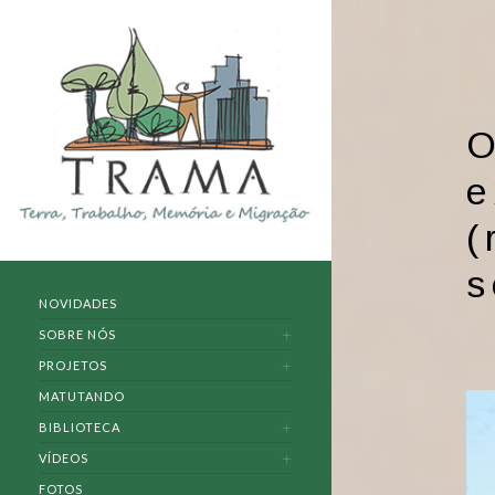
O
e
(
s
NOVIDADES
SOBRE NÓS
PROJETOS
MATUTANDO
BIBLIOTECA
VÍDEOS
FOTOS