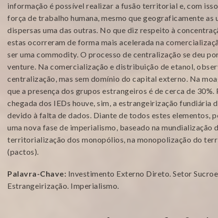
informação é possível realizar a fusão territorial e, com iss
força de trabalho humana, mesmo que geograficamente as u
dispersas uma das outras. No que diz respeito à concentraçã
estas ocorreram de forma mais acelerada na comercializaç
ser uma commodity. O processo de centralização se deu por
venture. Na comercialização e distribuição de etanol, obs
centralização, mas sem domínio do capital externo. Na m
que a presença dos grupos estrangeiros é de cerca de 30%
chegada dos IEDs houve, sim, a estrangeirização fundiária d
devido à falta de dados. Diante de todos estes elementos, 
uma nova fase de imperialismo, baseado na mundialização do
territorialização dos monopólios, na monopolização do terri
(pactos).
Palavra-Chave:
Investimento Externo Direto. Setor Sucroe
Estrangeirização. Imperialismo.