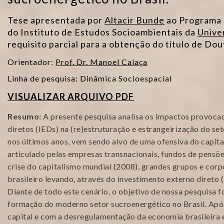
Tese apresentada por
Altacir Bunde
ao Programa 
do Instituto de Estudos Socioambientais da
Unive
requisito parcial para a obtenção do título de Do
Orientador:
Prof. Dr. Manoel Calaça
Linha de pesquisa: Dinâmica Socioespacial
VISUALIZAR ARQUIVO PDF
Resumo:
A presente pesquisa analisa os impactos provoca
diretos (IEDs) na (re)estruturação e estrangeirização do set
nos últimos anos, vem sendo alvo de uma ofensiva do capital
articulado pelas empresas transnacionais, fundos de pensõe
crise do capitalismo mundial (2008), grandes grupos e co
brasileiro levando, através do investimento externo direto (
Diante de todo este cenário, o objetivo de nossa pesquisa 
formação do moderno setor sucroenergético no Brasil. Apó
capital e com a desregulamentação da economia brasileira 