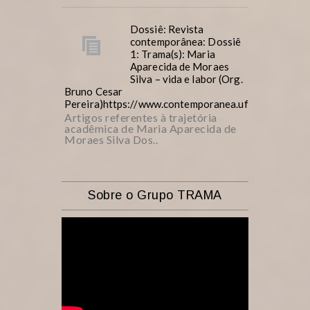
Dossiê: Revista
contemporânea: Dossiê
1: Trama(s): Maria
Aparecida de Moraes
Silva – vida e labor (Org.
Bruno Cesar
Pereira)https://www.contemporanea.ufscar.br/inde
Artigos referentes à trajetória
acadêmica de Maria Aparecida de
Moraes Silva Dos..
Sobre o Grupo TRAMA