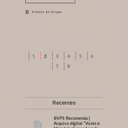
Vídeos do Grupo
1
2
3
4
5
6
7
8
Recentes
BVPS Recomenda |
Arquivo digital “Vozes e