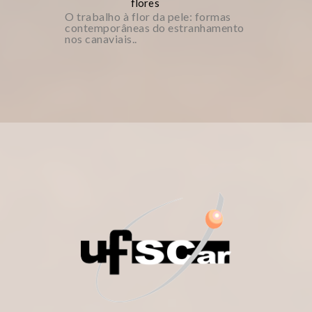
flores
O trabalho à flor da pele: formas
contemporâneas do estranhamento
nos canaviais..