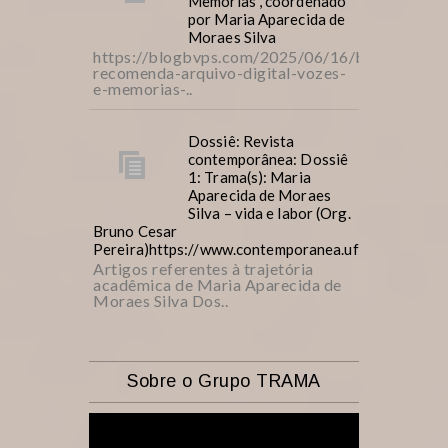
Memórias”, coordenado
por Maria Aparecida de
Moraes Silva
https://blogbvps.com/2025/06/16/bvps-
recomenda-arquivo-digital-vozes-
e-memorias-..
Dossiê: Revista
contemporânea: Dossiê
1: Trama(s): Maria
Aparecida de Moraes
Silva – vida e labor (Org.
Bruno Cesar
Pereira)https://www.contemporanea.ufscar.br/inde
Artigos referentes à trajetória
acadêmica de Maria Aparecida de
Moraes Silva Dos..
Sobre o Grupo TRAMA