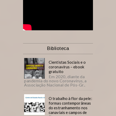
Biblioteca
Cientistas Sociais e o
coronavírus – ebook
gratuito
Em 2020, diante da
pandemia do novo Coronavírus, a
Associação Nacional de Pós-Gr..
O trabalho à flor da pele:
formas contemporâneas
do estranhamento nos
canaviais e campos de