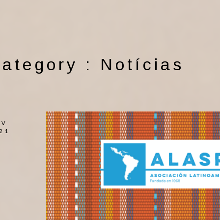
ategory :
Notícias
OV
21