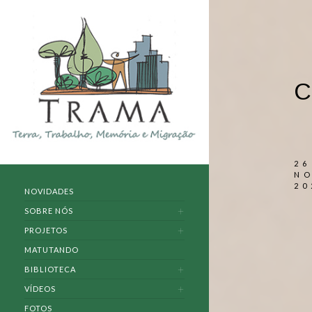
C
26
N
20
NOVIDADES
SOBRE NÓS
PROJETOS
MATUTANDO
BIBLIOTECA
VÍDEOS
FOTOS