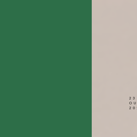
23
O
20