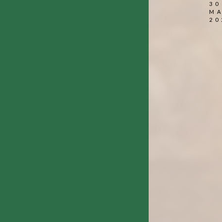
30
M
20