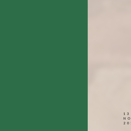
13
N
20