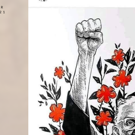
AR
21