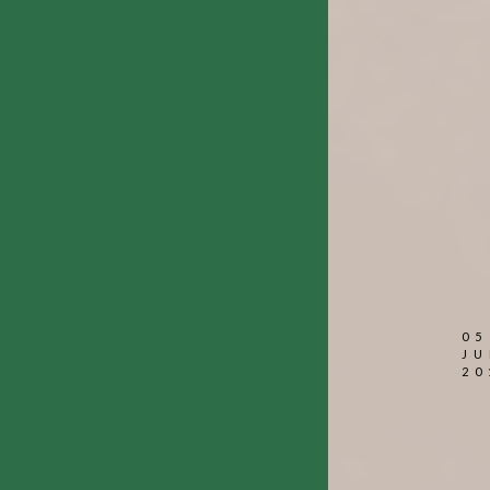
05
JU
20