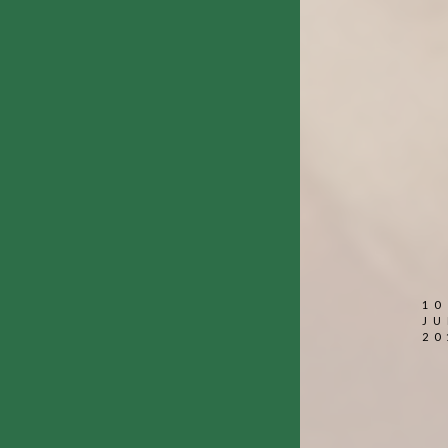
10
JU
20