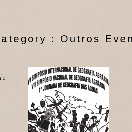
ategory :
Outros Eve
GO
13