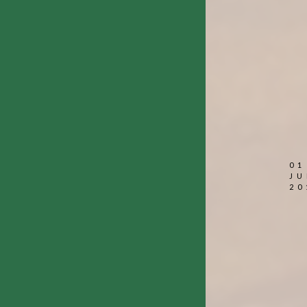
01
JU
20