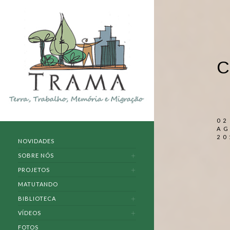
C
02
A
20
NOVIDADES
SOBRE NÓS
PROJETOS
MATUTANDO
BIBLIOTECA
VÍDEOS
FOTOS