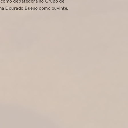
o como debatedora no Grupo de
iana Dourado Bueno como ouvinte.