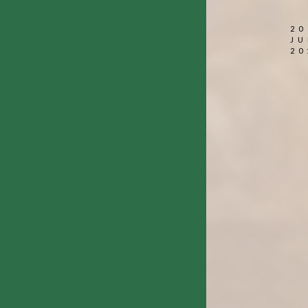
20
JU
20