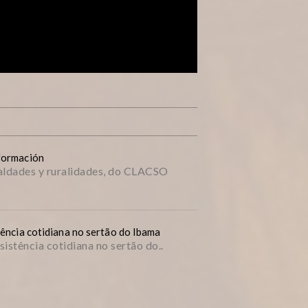
sformación
aldades y ruralidades, do CLACSO
tência cotidiana no sertão do Ibama
sistência cotidiana no sertão do..