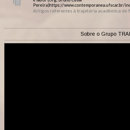
Pereira)https://www.contemporanea.ufscar.br/i
Artigos referentes à trajetória acadêmica de
Sobre o Grupo TR