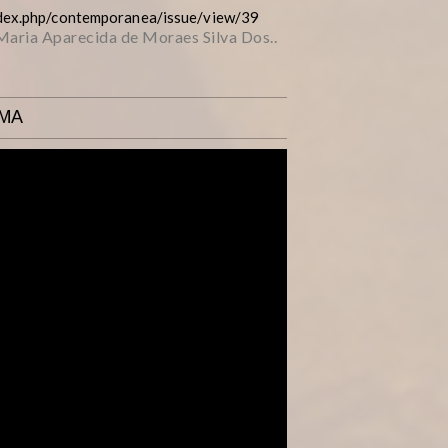
ndex.php/contemporanea/issue/view/39
 Maria Aparecida de Moraes Silva Dos..
AMA