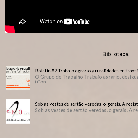
Biblioteca
Boletín #2 Trabajo agrario y ruralidades en tran
O Grupo de Trabalho Trabajo agrario, desigu
(Con..
Sob as vestes de sertão veredas, o gerais. A resis
Sob as vestes de sertão veredas, o gerais. A re