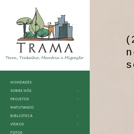
(
n
s
NOVIDADES
SOBRE NÓS
PROJETOS
MATUTANDO
BIBLIOTECA
VÍDEOS
FOTOS