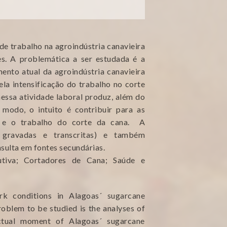
de trabalho na agroindústria canavieira
es. A problemática a ser estudada é a
mento atual da agroindústria canavieira
ela intensificação do trabalho no corte
essa atividade laboral produz, além do
 modo, o intuito é contribuir para as
o e o trabalho do corte da cana. A
s gravadas e transcritas) e também
nsulta em fontes secundárias.
utiva; Cortadores de Cana; Saúde e
k conditions in Alagoas´ sugarcane
roblem to be studied is the analyses of
ctual moment of Alagoas´ sugarcane