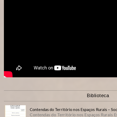
Biblioteca
Contendas do Território nos Espaços Rurais – Soc
Contendas do Território nos Espaços Rurais Es