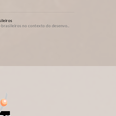
ileiros
-brasileiros no contexto do desenvo..