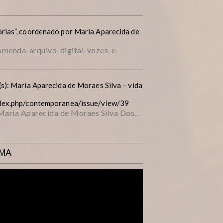
rias”, coordenado por Maria Aparecida de
menda-arquivo-digital-vozes-e-
s): Maria Aparecida de Moraes Silva – vida
ndex.php/contemporanea/issue/view/39
 Maria Aparecida de Moraes Silva Dos..
AMA