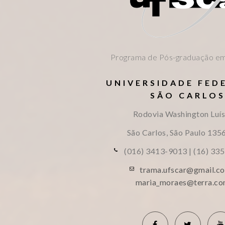
Programa de Pós-graduação em
UNIVERSIDADE FED
SÃO CARLO
Rodovia Washington Luís
São Carlos, São Paulo
135
(016) 3413-9013 | (16) 33
trama.ufscar@gmail.co
maria_moraes@terra.co