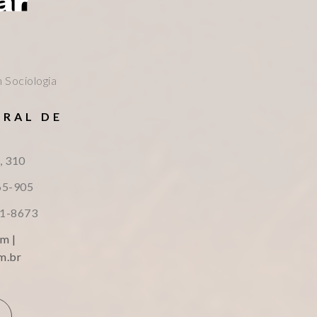
 Sociologia
ERAL DE
S
, 310
65-905
51-8673
m |
m.br