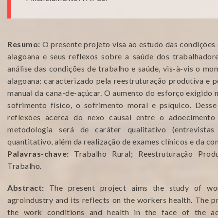
Resumo:
O presente projeto visa ao estudo das condições 
alagoana e seus reflexos sobre a saúde dos trabalhador
análise das condições de trabalho e saúde, vis-à-vis o mo
alagoana: caracterizado pela reestruturação produtiva e p
manual da cana-de-açúcar. O aumento do esforço exigido n
sofrimento físico, o sofrimento moral e psíquico. Desse
reflexões acerca do nexo causal entre o adoeciment
metodologia será de caráter qualitativo (entrevista
quantitativo, além da realização de exames clínicos e da co
Palavras-chave:
Trabalho Rural; Reestruturação Prod
Trabalho.
Abstract:
The present project aims the study of wor
agroindustry and its reflects on the workers health. The p
the work conditions and health in the face of the a