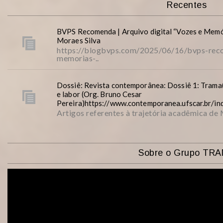
Recentes
BVPS Recomenda | Arquivo digital “Vozes e Memó
Moraes Silva
https://blogbvps.com/2025/06/16/bvps-reco
memorias-..
Dossiê: Revista contemporânea: Dossiê 1: Trama(
e labor (Org. Bruno Cesar
Pereira)https://www.contemporanea.ufscar.br/i
Artigos referentes à trajetória acadêmica de
Sobre o Grupo TR