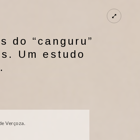
s do “canguru”
os. Um estudo
.
de Verçoza.