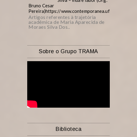
Silva – vida e labor (Org.
Bruno Cesar
Pereira)https://www.contemporanea.ufscar.br/inde
Artigos referentes à trajetória
acadêmica de Maria Aparecida de
Moraes Silva Dos..
Sobre o Grupo TRAMA
Biblioteca