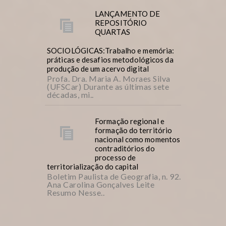
LANÇAMENTO DE
REPOSITÓRIO
QUARTAS
SOCIOLÓGICAS:Trabalho e memória:
práticas e desafios metodológicos da
produção de um acervo digital
Profa. Dra. Maria A. Moraes Silva
(UFSCar) Durante as últimas sete
décadas, mi..
Formação regional e
formação do território
nacional como momentos
contraditórios do
processo de
territorialização do capital
Boletim Paulista de Geografia, n. 92.
Ana Carolina Gonçalves Leite
Resumo Nesse..