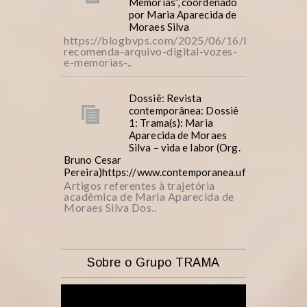
Memórias”, coordenado
por Maria Aparecida de
Moraes Silva
https://blogbvps.com/2025/06/16/bvps-
recomenda-arquivo-digital-vozes-
e-memorias-..
Dossiê: Revista
contemporânea: Dossiê
1: Trama(s): Maria
Aparecida de Moraes
Silva – vida e labor (Org.
Bruno Cesar
Pereira)https://www.contemporanea.ufscar.br/inde
Artigos referentes à trajetória
acadêmica de Maria Aparecida de
Moraes Silva Dos..
Sobre o Grupo TRAMA