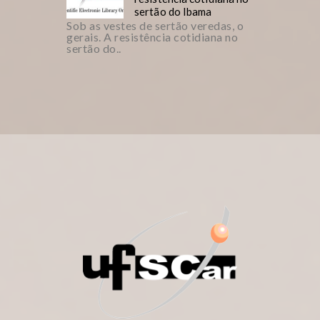
sertão do Ibama
Sob as vestes de sertão veredas, o
gerais. A resistência cotidiana no
sertão do..