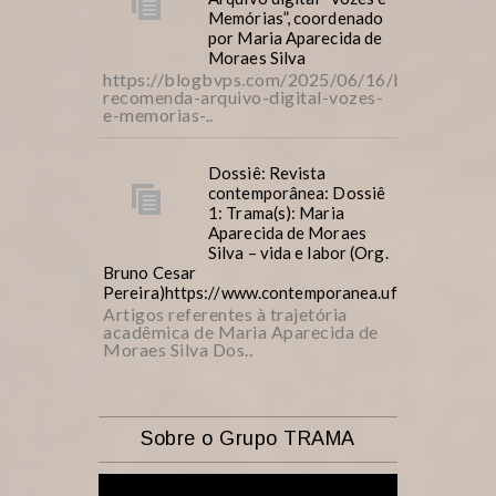
Memórias”, coordenado
por Maria Aparecida de
Moraes Silva
https://blogbvps.com/2025/06/16/bvps-
recomenda-arquivo-digital-vozes-
e-memorias-..
Dossiê: Revista
contemporânea: Dossiê
1: Trama(s): Maria
Aparecida de Moraes
Silva – vida e labor (Org.
Bruno Cesar
Pereira)https://www.contemporanea.ufscar.br/inde
Artigos referentes à trajetória
acadêmica de Maria Aparecida de
Moraes Silva Dos..
Sobre o Grupo TRAMA