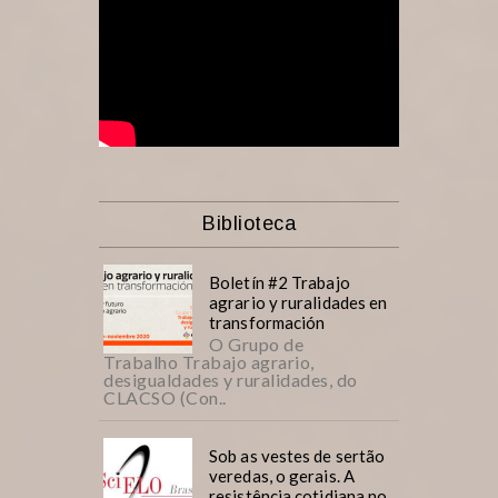
Biblioteca
Boletín #2 Trabajo
agrario y ruralidades en
transformación
O Grupo de
Trabalho Trabajo agrario,
desigualdades y ruralidades, do
CLACSO (Con..
Sob as vestes de sertão
veredas, o gerais. A
resistência cotidiana no