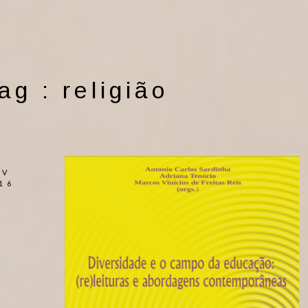
ag :
religião
OV
16