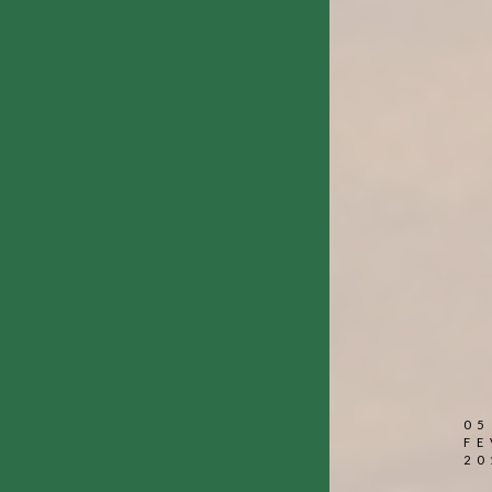
05
FE
20