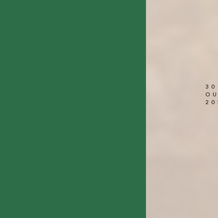
30
O
20