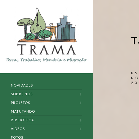
T
05
N
20
NOVIDADES
SOBRE NÓS
PROJETOS
MATUTANDO
BIBLIOTECA
VÍDEOS
FOTOS