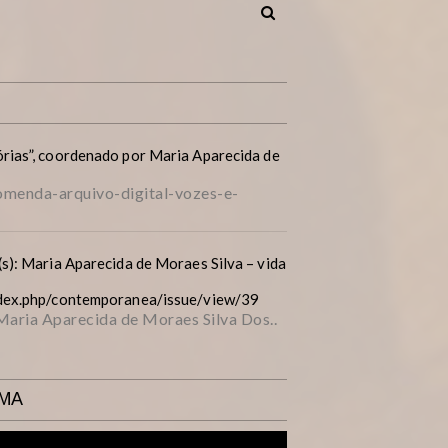
rias”, coordenado por Maria Aparecida de
menda-arquivo-digital-vozes-e-
s): Maria Aparecida de Moraes Silva – vida
ndex.php/contemporanea/issue/view/39
 Maria Aparecida de Moraes Silva Dos..
AMA