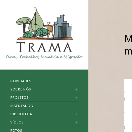
M
m
NOVIDADES
SOBRE NÓS
PROJETOS
MATUTANDO
BIBLIOTECA
VÍDEOS
FOTOS