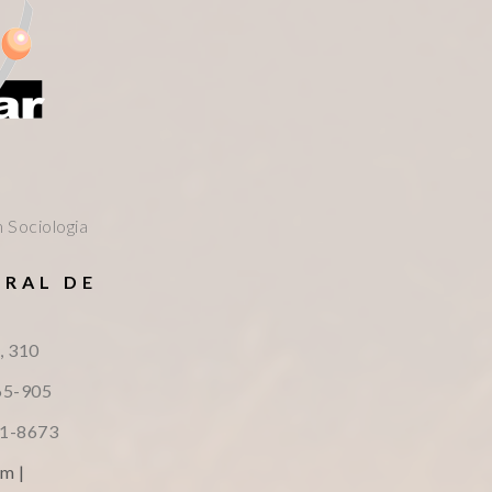
 Sociologia
ERAL DE
S
, 310
65-905
51-8673
m |