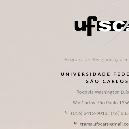
Programa de Pós-graduação em
UNIVERSIDADE FED
SÃO CARLO
Rodovia Washington Luís
São Carlos, São Paulo
135
(016) 3413-9013 | (16) 33
trama.ufscar@gmail.co