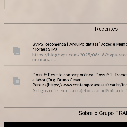
Recentes
BVPS Recomenda | Arquivo digital “Vozes e Memó
Moraes Silva
https://blogbvps.com/2025/06/16/bvps-reco
memorias-..
Dossiê: Revista contemporânea: Dossiê 1: Trama(
e labor (Org. Bruno Cesar
Pereira)https://www.contemporanea.ufscar.br/i
Artigos referentes à trajetória acadêmica de
Sobre o Grupo TR