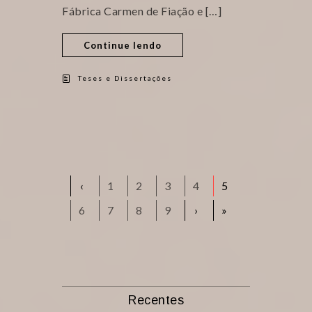
Fábrica Carmen de Fiação e […]
Continue lendo
Teses e Dissertações
‹
1
2
3
4
5
6
7
8
9
›
»
Recentes